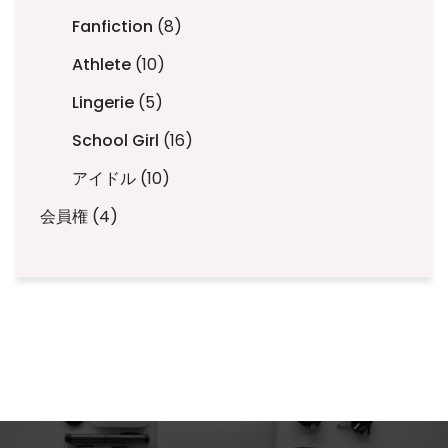
の
個
品
8
Fanfiction
8
商
の
個
品
商
10
Athlete
10
の
品
個
商
5
Lingerie
5
の
品
個
商
16
School Girl
16
の
品
個
商
10
アイドル
10
の
品
個
商
4
会員権
4
の
品
個
商
の
品
商
品