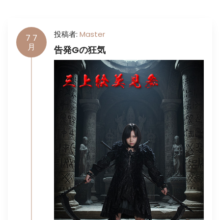
投稿者:
Master
7
7
月
告発Gの狂気