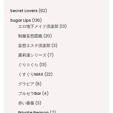
62
Secret Lovers
62
個
136
Sugar Lips
136
の
個
13
エロ地下メイド倶楽部
13
商
の
個
品
20
制服妄想図鑑
20
商
の
個
品
商
3
妄想エステ倶楽部
3
の
品
個
商
7
露莉漫シリーズ
7
の
品
個
商
13
ぐり☆ぐら
13
の
品
個
商
22
くすぐりMAX
22
の
品
個
商
8
グラビア
8
の
品
個
商
4
ブルセラBar
4
の
品
個
商
3
赤い薔薇
3
の
品
個
商
7
Private Reason
7