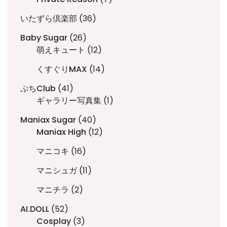
の
品
個
商
36
いたずら倶楽部
36
の
品
個
商
26
Baby Sugar
26
の
品
個
12
萌えキュート
12
商
の
個
品
14
くすぐりMAX
14
商
の
個
品
商
41
ぷちClub
41
の
品
個
1
ギャラリー写真集
1
商
の
個
品
40
Maniax Sugar
40
商
の
個
12
Maniax High
12
品
商
の
個
品
16
マニコキ
16
商
の
個
品
商
11
マニシュガ
11
の
品
個
商
2
マニチラ
2
の
品
個
商
52
AI.DOLL
52
の
品
個
3
Cosplay
3
商