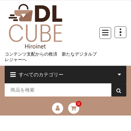
コ
ン
テ
ン
ツ
へ
ス
キ
コンテンツ支配からの救済 新たなデジタルプ
ッ
レジャーへ
プ
すべてのカテゴリー
0