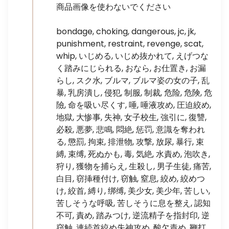
商品画像を使わないでください
bondage, choking, dangerous, jc, jk,
punishment, restraint, revenge, scat,
whip, いじめる, いじめ抜かれて, えげつな
く踏みにじられる, おなら, お仕置き, お漏
らし, スク水, ブルマ, ブルマ姿の女の子, 乱
暴, 乳房潰し, 侵犯, 制服, 制裁, 危险, 危険, 危
險, 命を吸い尽くす, 唾, 唾液攻め, 圧迫絞め,
地獄, 大惨事, 失神, 女子校生, 強引に, 復讐,
必殺, 悪夢, 悲鳴, 悶絶, 惩罚, 意識を奪われ
る, 懲罰, 拘束, 排泄物, 攻撃, 放尿, 暴行, 束
縛, 束缚, 死ぬかも, 毒, 気絶, 水責め, 泡吹き,
狩り, 獲物を捕らえ, 生殺し, 男子生徒, 痛苦,
白目, 窃挿種付け, 窃触, 窒息, 絞め, 絞めつ
け, 絞首, 縛り, 绑缚, 美少女, 美少年, 苦しい,
苦しそうな呼吸, 苦しそうに息を整え, 認知
不可, 責め, 踏みつけ, 逆流精子を指封印, 逆
窃触, 連続首絞め失神攻め, 酸欠責め, 鞭打,