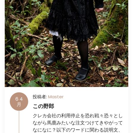
投稿者:
Master
6
4
月
この野郎
クレカ会社の利用停止を恐れ戦々恐々とし
ながら馬鹿みたいな注文つけてきやがって
なになに？以下のワードに関わる説明文、