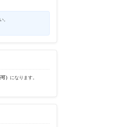
い。
済可）
になります。