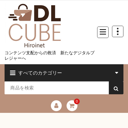
コ
ン
テ
ン
ツ
へ
ス
キ
コンテンツ支配からの救済 新たなデジタルプ
ッ
レジャーへ
プ
すべてのカテゴリー
0