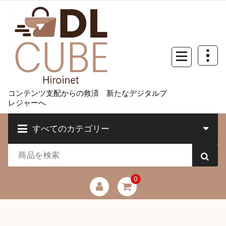
コ
ン
テ
ン
ツ
へ
ス
キ
コンテンツ支配からの救済 新たなデジタルプ
ッ
レジャーへ
プ
すべてのカテゴリー
0