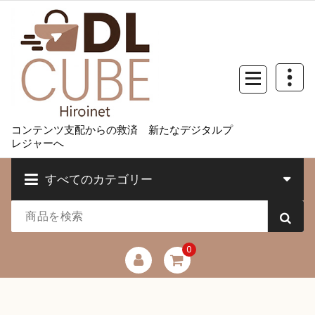
コ
ン
テ
ン
ツ
へ
ス
キ
コンテンツ支配からの救済 新たなデジタルプ
ッ
レジャーへ
プ
すべてのカテゴリー
0