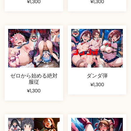
¥
1,300
¥
1,300
ゼロから始める絶対
ダンダ弾
服従
¥
1,300
¥
1,300