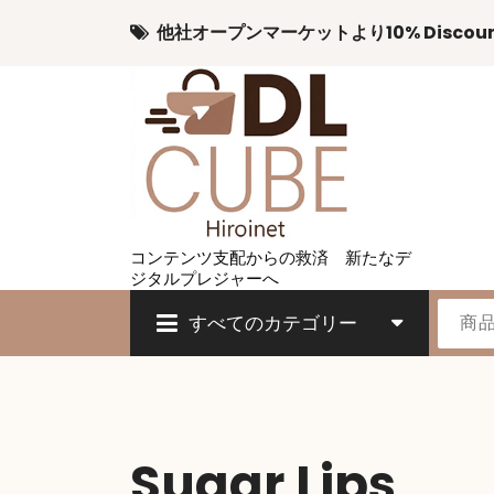
コ
他社オープンマーケットより10% Discou
ン
テ
ン
ツ
へ
ス
キ
ッ
プ
コンテンツ支配からの救済 新たなデ
ジタルプレジャーへ
すべてのカテゴリー
Sugar Lips