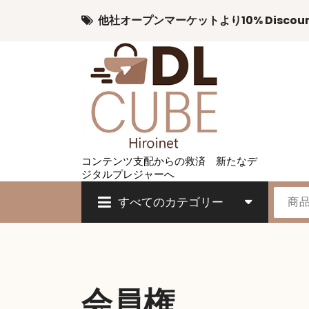
コ
他社オープンマーケットより10% Discou
ン
テ
ン
ツ
へ
ス
キ
ッ
プ
コンテンツ支配からの救済 新たなデ
ジタルプレジャーへ
すべてのカテゴリー
会員権