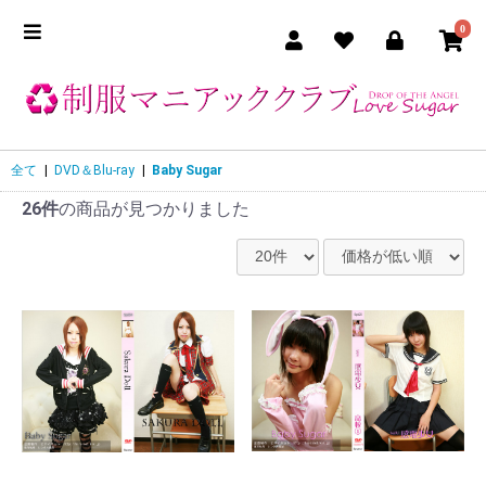
0
全て
|
DVD＆Blu-ray
|
Baby Sugar
26件
の商品が見つかりました