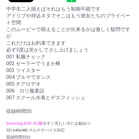
中学生二人揃えばそれはもう制御不能です
お買い物を続ける
カートへ進む
アドリブや持込ネタでそこはもう彼女たちのプライベー
ト空間
このムービーで萌えることが出来るかは激しく疑問です
が
これだけはお約束できます
必ず3度は笑かしてさし上げましょう
001 私服チェック
002 セーラーでうまか棒
003 ツイスター
004 ブルマでダンス
005 チアロデオ
006 ロリ服童話
007 スクール水着とデスフィッシュ
収録時間55
Dancing Doll DL版
今すぐ見たい方にお勧め☆
SD 640x480 マルチデバイス対応
収録時間55分