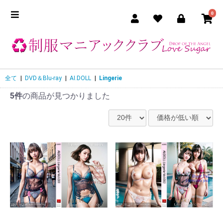
0
全て
|
DVD＆Blu-ray
|
AI.DOLL
|
Lingerie
5件
の商品が見つかりました