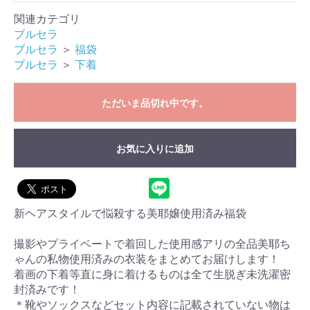
関連カテゴリ
ブルセラ
ブルセラ
＞
福袋
ブルセラ
＞
下着
ただいま品切れ中です。
お買い物を続ける
カートへ進む
お気に入りに追加
新ヘアスタイルで悩殺する美耶嬢使用済み福袋
撮影やプライベートで着回した使用感アリの全品美耶ち
ゃんの私物使用済みの衣装をまとめてお届けします！
着画の下着等直に身に着けるものは全て生脱ぎ未洗濯密
封済みです！
＊靴やソックスなどセット内容に記載されていない物は