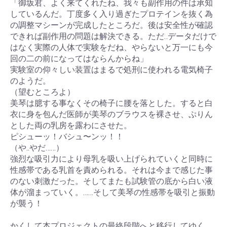
「御坂君、よく来てくれたね、我々も副作用の件は承知
しているんだ。丁度多く入り過ぎたプロテインを抜く為
の調整マシーンが完成したところだ。後は安全性が確認
できれば副作用の問題は解決できる。ただ‥データだけで
はなく実際の人体で実験をだね、やらないと万一にも今
回の二の前になってはならんからね」
実験室の仰々しい装置はまるで処刑に使われる電気椅子
のようだ。
（望むところよ）
美琴は臆する事なくその椅子に腰を落とした。すると白
衣に身を包んだ医師が美琴のブラウスを裸させ、ぷりん
とした両の乳房を露わにさせた。
ピシューッ！バシュ〜ンッ！！
（や..やだ……）
強烈な吸引力により母乳を吸い上げられていくと同時に
性感帯である乳首を責められる。それは今まで感じた事
のない刺激だった。そしてまたも試験管の底から白い液
体が溜まっていく。……そして美琴の性感帯を吸引と振動
が襲う！
かくして本プロジェクトの最終段階へと移行してゆく。