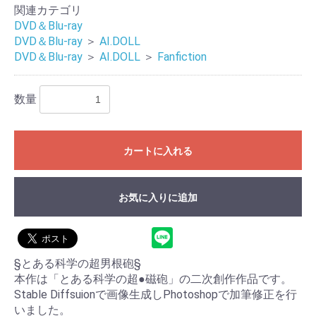
関連カテゴリ
DVD＆Blu-ray
DVD＆Blu-ray
＞
AI.DOLL
DVD＆Blu-ray
＞
AI.DOLL
＞
Fanfiction
数量
カートに入れる
お気に入りに追加
§とある科学の超男根砲§
本作は「とある科学の超●磁砲」の二次創作作品です。
Stable Diffsuionで画像生成しPhotoshopで加筆修正を行
いました。