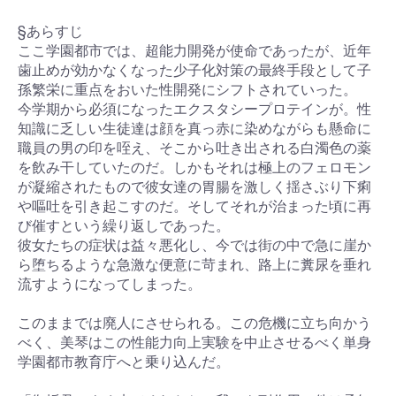
§あらすじ
ここ学園都市では、超能力開発が使命であったが、近年
歯止めが効かなくなった少子化対策の最終手段として子
孫繁栄に重点をおいた性開発にシフトされていった。
今学期から必須になったエクスタシープロテインが。性
お買い物を続ける
カートへ進む
知識に乏しい生徒達は顔を真っ赤に染めながらも懸命に
職員の男の印を咥え、そこから吐き出される白濁色の薬
を飲み干していたのだ。しかもそれは極上のフェロモン
が凝縮されたもので彼女達の胃腸を激しく揺さぶり下痢
や嘔吐を引き起こすのだ。そしてそれが治まった頃に再
び催すという繰り返しであった。
彼女たちの症状は益々悪化し、今では街の中で急に崖か
ら堕ちるような急激な便意に苛まれ、路上に糞尿を垂れ
流すようになってしまった。
このままでは廃人にさせられる。この危機に立ち向かう
べく、美琴はこの性能力向上実験を中止させるべく単身
学園都市教育庁へと乗り込んだ。