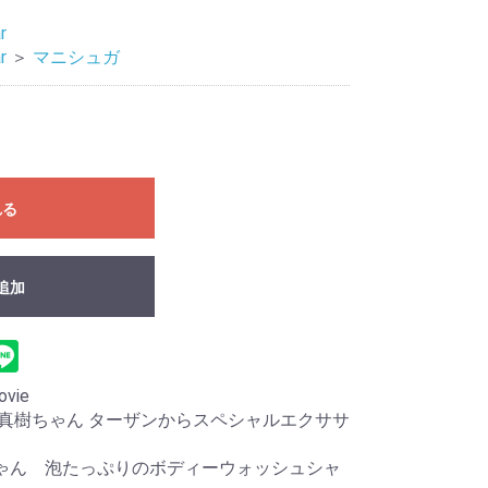
r
r
＞
マニシュガ
れる
追加
ie
生 真樹ちゃん ターザンからスペシャルエクササ
らちゃん 泡たっぷりのボディーウォッシュシャ