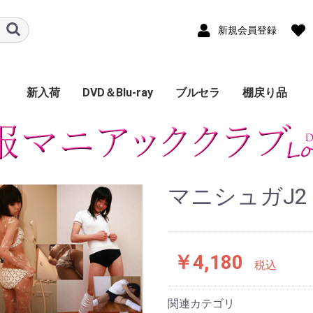
新規会員登録
新入荷
DVD＆Blu-ray
ブルセラ
棚戻り品
Sugar Lips
Baby Sugar
Maniax Sugar
AI.DOLL
期間限定復刻版
現物衣装付きDVD
下着
DOLL
福袋
制服
露莉漫
妄想エステ倶楽部
制服妄想図鑑
エロ地下メイド倶
ぐり☆ぐら
くすぐりMAX
グラビア
ブルセラBar
赤い薔薇
いたずらClub
Private Reason
くすぐりMAX
萌えキュート
Maniax High
マニコキ
マニチラ
マニシュガ
School Girl
Aidol
Athlete
Cosplay
Lingerie
Fanfiction
Lolicole
Secret Lovers
純正ぷちClub
復刻版BOX
マニシュガJ2
￥4,180
税込
関連カテゴリ