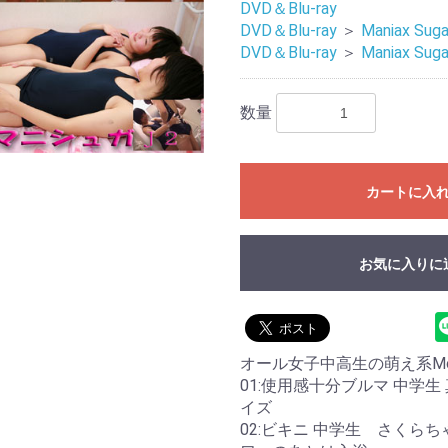
DVD＆Blu-ray
DVD＆Blu-ray
＞
Maniax Suga
DVD＆Blu-ray
＞
Maniax Suga
数量
カートに入
お気に入りに
オール女子中高生の萌え系Mov
01:使用感十分ブルマ 中学
お買い物を続ける
カートへ進む
イズ
02:ビキニ 中学生 さく