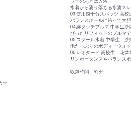
ワーのあとは入浴
水着から滴り落ちる水滴スレ
03:使用感十分スパッツ 高
バランスボールに跨って大胆
04:綿タッチブルマ 中学生
ぴったりフィットのブルマで
05:スクール水着 中学生 
泡たっぷりのボディーウォッ
06:レオタード 高校生 花憐
リンボーダンスやバランスボ
収録時間 52分
め☆