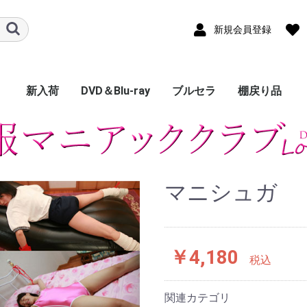
新規会員登録
新入荷
DVD＆Blu-ray
ブルセラ
棚戻り品
Sugar Lips
Baby Sugar
Maniax Sugar
AI.DOLL
期間限定復刻版
現物衣装付きDVD
下着
DOLL
福袋
制服
露莉漫
妄想エステ倶楽部
制服妄想図鑑
エロ地下メイド倶
ぐり☆ぐら
くすぐりMAX
グラビア
ブルセラBar
赤い薔薇
いたずらClub
Private Reason
くすぐりMAX
萌えキュート
Maniax High
マニコキ
マニチラ
マニシュガ
School Girl
Aidol
Athlete
Cosplay
Lingerie
Fanfiction
Lolicole
Secret Lovers
純正ぷちClub
復刻版BOX
マニシュガ
￥4,180
税込
関連カテゴリ