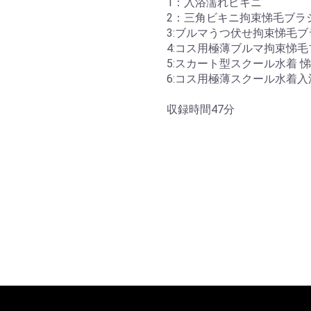
1：入浴濡れビキニ
2：三角ビキニ拘束悌毛ブラ
3:ブルマうつ伏せ拘束悌毛ブ
4:コス用極薄ブルマ拘束悌毛
5:スカート型スクール水着 
6:コス用極薄スクール水着入
収録時間47分