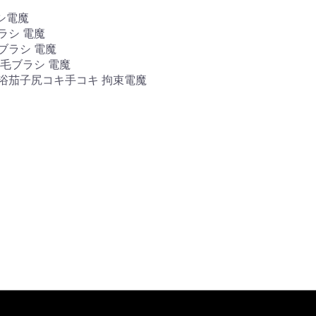
シ電魔
ラシ 電魔
ブラシ 電魔
悌毛ブラシ 電魔
浴茄子尻コキ手コキ 拘束電魔