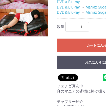
DVD＆Blu-ray
DVD＆Blu-ray
＞
Maniax Suga
DVD＆Blu-ray
＞
Maniax Suga
数量
カートに入
お気に入りに
お買い物を続ける
カートへ進む
フェチど真ん中
真のマニアの皆様に捧ぐ撮り
チャプター紹介