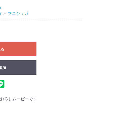
r
r
＞
マニシュガ
れる
追加
おろしムービーです